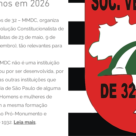
nos em 2026
os de 32 – MMDC, organiza
olução Constitucionalista de
datas de 23 de maio, 9 de
tembro), tão relevantes para
MDC não é uma instituição
bou por ser desenvolvida, por
s outras instituições que
ria de São Paulo de alguma
 Homens e mulheres de
com a mesma formação
ação Pró-Monumento e
 1932.
Leia mais
.