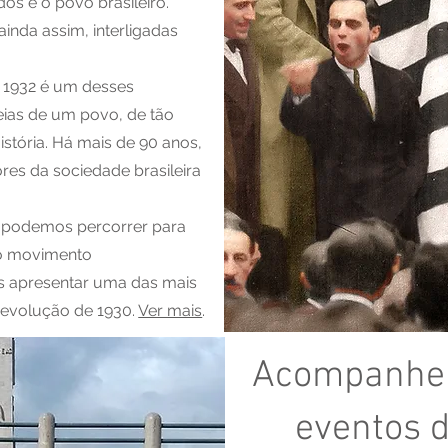
os e o povo brasileiro.
inda assim, interligadas
e 1932 é um desses
eias de um povo, de tão
istória. Há mais de 90 anos,
res da sociedade brasileira
ue podemos percorrer para
 o movimento
os apresentar uma das mais
a Revolução de 1930.
Ver mais
.
Acompanhe e
eventos 