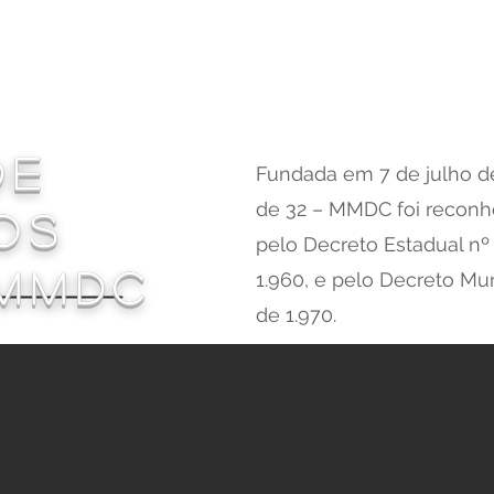
tos
Os presidentes
Quem somos
Distinções
Pub
de
Fundada em 7 de julho de
de 32 – MMDC foi reconhe
os
pelo Decreto Estadual nº 
 MMDC
1.960, e pelo Decreto Mun
de 1.970.