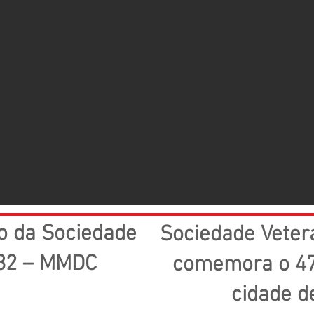
o da Sociedade
Sociedade Vete
 32 – MMDC
comemora o 47
cidade d