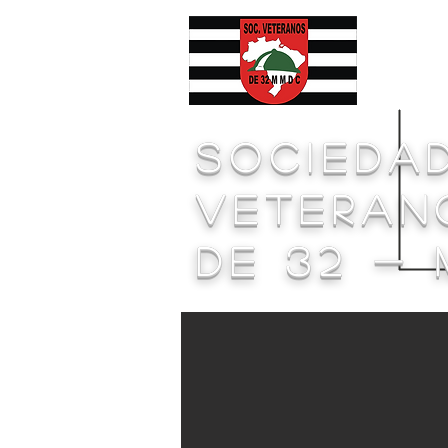
Even
socieda
Veteran
de 32 -