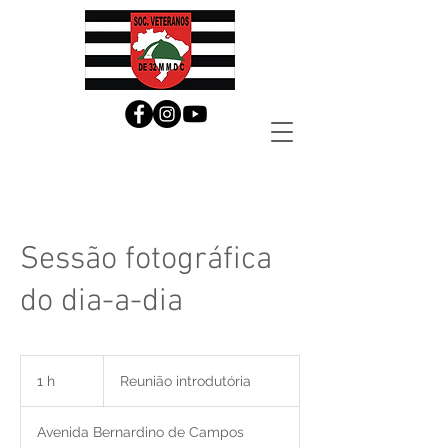
Sessão fotográfica
do dia-a-dia
Reunião
introdutória
1 h
1
Reunião introdutória
Avenida Bernardino de Campos